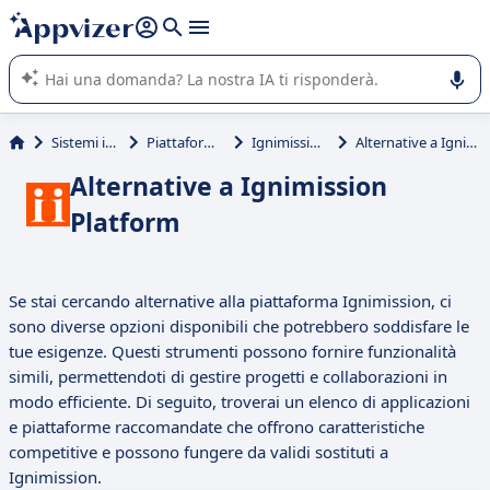
righe con
shift + enter
).
L'IA di Appvizer vi guida nell'utilizzo o nella scelta di un
software SaaS per la vostra azienda.
Sistemi informativi
Piattaforme No-Code
Ignimission Platform
Alternative a Ignimission Platform
Alternative a Ignimission
Platform
Se stai cercando alternative alla piattaforma Ignimission, ci
sono diverse opzioni disponibili che potrebbero soddisfare le
tue esigenze. Questi strumenti possono fornire funzionalità
simili, permettendoti di gestire progetti e collaborazioni in
modo efficiente. Di seguito, troverai un elenco di applicazioni
e piattaforme raccomandate che offrono caratteristiche
competitive e possono fungere da validi sostituti a
Ignimission.