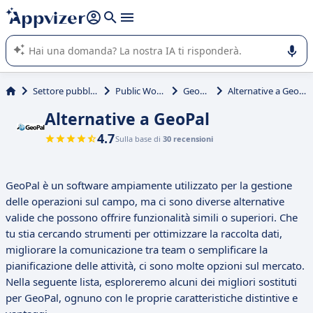
righe con
shift + enter
).
L'IA di Appvizer vi guida nell'utilizzo o nella scelta di un
software SaaS per la vostra azienda.
Settore pubblico
Public Works
GeoPal
Alternative a GeoPal
Alternative a GeoPal
4.7
Sulla base di
30 recensioni
GeoPal è un software ampiamente utilizzato per la gestione
delle operazioni sul campo, ma ci sono diverse alternative
valide che possono offrire funzionalità simili o superiori. Che
tu stia cercando strumenti per ottimizzare la raccolta dati,
migliorare la comunicazione tra team o semplificare la
pianificazione delle attività, ci sono molte opzioni sul mercato.
Nella seguente lista, esploreremo alcuni dei migliori sostituti
per GeoPal, ognuno con le proprie caratteristiche distintive e