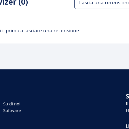
izer (0)
Lascia una recension
 il primo a lasciare una recensione.
I
Su di noi
H
Software
L