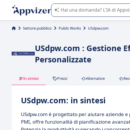
L'IA di Appvizer vi guida nell'utilizzo
Settore pubblico
Public Works
USdpw.com
USdpw.com : Gestione Eff
Personalizzate
In sintesi
Prezzi
Alternative
Rec
USdpw.com: in sintesi
USdpw.com è progettato per aiutare aziende e pr
PMI, offre funzionalità di pianificazione avanzat
Potenzia la produttività superando i concorrenti