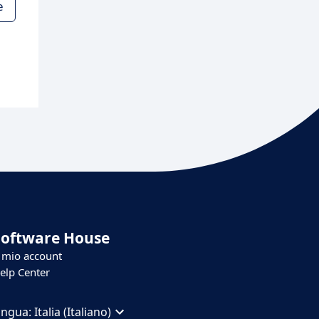
e
Software House
l mio account
elp Center
ingua:
Italia (Italiano)