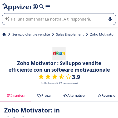
righe con
shift + enter
).
L'IA di Appvizer vi guida nell'utilizzo o nella scelta di un
software SaaS per la vostra azienda.
Servizio clienti e vendite
Sales Enablement
Zoho Motivator
Zoho Motivator : Sviluppo vendite
efficiente con un software motivazionale
3.9
Sulla base di
27 recensioni
In sintesi
Prezzi
Alternative
Recension
Zoho Motivator: in