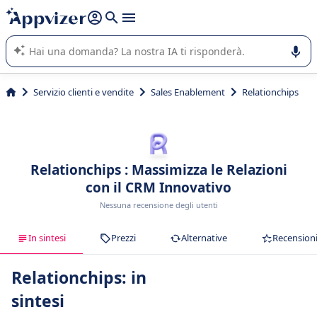
righe con
shift + enter
).
L'IA di Appvizer vi guida nell'utilizzo o nella scelta di un
software SaaS per la vostra azienda.
Servizio clienti e vendite
Sales Enablement
Relationchips
Relationchips : Massimizza le Relazioni
con il CRM Innovativo
Nessuna recensione degli utenti
In sintesi
Prezzi
Alternative
Recension
Relationchips: in
sintesi