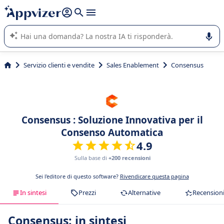
righe con
shift + enter
).
L'IA di Appvizer vi guida nell'utilizzo o nella scelta di un
software SaaS per la vostra azienda.
Servizio clienti e vendite
Sales Enablement
Consensus
Consensus : Soluzione Innovativa per il
Consenso Automatica
4.9
Sulla base di
+200 recensioni
Sei l'editore di questo software?
Rivendicare questa pagina
In sintesi
Prezzi
Alternative
Recension
Consensus: in sintesi