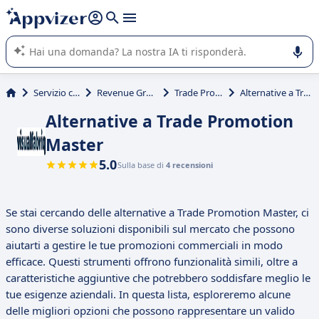
righe con
shift + enter
).
L'IA di Appvizer vi guida nell'utilizzo o nella scelta di un
software SaaS per la vostra azienda.
Servizio clienti e vendite
Revenue Growth Management
Trade Promotion Master
Alternative a Trade Promotion Master
Alternative a Trade Promotion
Master
5.0
Sulla base di
4 recensioni
Se stai cercando delle alternative a Trade Promotion Master, ci
sono diverse soluzioni disponibili sul mercato che possono
aiutarti a gestire le tue promozioni commerciali in modo
efficace. Questi strumenti offrono funzionalità simili, oltre a
caratteristiche aggiuntive che potrebbero soddisfare meglio le
tue esigenze aziendali. In questa lista, esploreremo alcune
delle migliori opzioni che possono rappresentare un valido