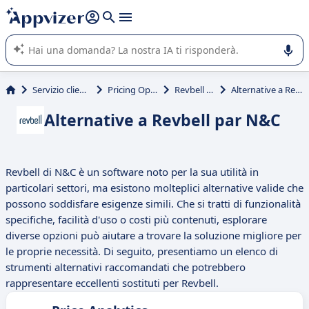
righe con
shift + enter
).
L'IA di Appvizer vi guida nell'utilizzo o nella scelta di un
software SaaS per la vostra azienda.
Servizio clienti e vendite
Pricing Optimization
Revbell par N&C
Alternative a Revbell par N&C
Alternative a Revbell par N&C
Revbell di N&C è un software noto per la sua utilità in
particolari settori, ma esistono molteplici alternative valide che
possono soddisfare esigenze simili. Che si tratti di funzionalità
specifiche, facilità d'uso o costi più contenuti, esplorare
diverse opzioni può aiutare a trovare la soluzione migliore per
le proprie necessità. Di seguito, presentiamo un elenco di
strumenti alternativi raccomandati che potrebbero
rappresentare eccellenti sostituti per Revbell.