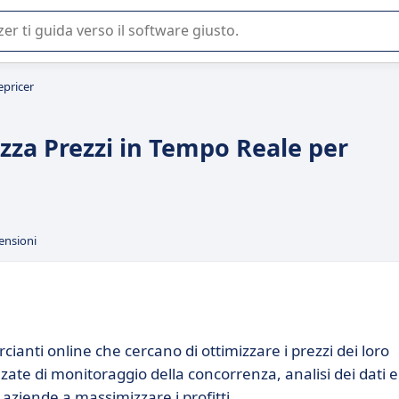
 o nella scelta di un software SaaS per la vostra azienda.
pricer
zza Prezzi in Tempo Reale per
ensioni
ianti online che cercano di ottimizzare i prezzi dei loro
zate di monitoraggio della concorrenza, analisi dei dati e
aziende a massimizzare i profitti.