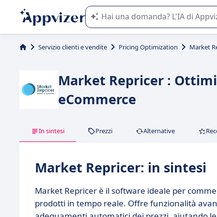
L'IA di Appvizer vi guida nell'utilizzo
Servizio clienti e vendite
Pricing Optimization
Market Re
Market Repricer : Ottimi
eCommerce
In sintesi
Prezzi
Alternative
Rec
Market Repricer: in sintesi
Market Repricer è il software ideale per commerc
prodotti in tempo reale. Offre funzionalità avan
adeguamenti automatici dei prezzi, aiutando le 