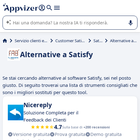
righe con
shift + enter
).
L'IA di Appvizer vi guida nell'utilizzo o nella scelta di un
software SaaS per la vostra azienda.
Servizio clienti e vendite
Customer Satisfaction
Satisfy
Alternative a Satisfy
Alternative a Satisfy
Se stai cercando alternative al software Satisfy, sei nel posto
giusto. Di seguito troverai una lista di strumenti consigliati che
sono i migliori sostituti per questo tool.
Nicereply
Soluzione Completa per il
Feedback dei Clienti
4.7
Sulla base di
+200 recensioni
Versione gratuita
Prova gratuita
Demo gratuita