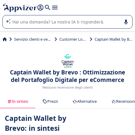
righe con
shift + enter
).
L'IA di Appvizer vi guida nell'utilizzo o nella scelta di un
software SaaS per la vostra azienda.
Servizio clienti e vendite
Customer Loyalty
Captain Wallet by Brevo
Captain Wallet by Brevo : Ottimizzazione
del Portafoglio Digitale per eCommerce
Nessuna recensione degli utenti
In sintesi
Prezzi
Alternative
Recension
Captain Wallet by
Brevo: in sintesi