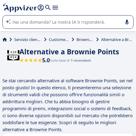
righe con
shift + enter
).
L'IA di Appvizer vi guida nell'utilizzo o nella scelta di un
software SaaS per la vostra azienda.
Servizio clienti e vendite
Customer Loyalty
Brownie Points
Alternative a Brownie Points
Alternative a Brownie Points
5.0
Sulla base di
1 recensioni
Se stai cercando alternative al software Brownie Points, sei nel
posto giusto! In questo elenco, ti presenteremo una selezione
di strumenti validi che possono offrire funzionalità simili o
addirittura migliori. Che tu abbia bisogno di gestire
programmi di premi, integrazioni social o sistemi di feedback,
ci sono diverse opzioni disponibili sul mercato che potrebbero
soddisfare le tue esigenze. Scopri di seguito le migliori
alternative a Brownie Points.