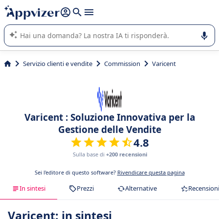
righe con
shift + enter
).
L'IA di Appvizer vi guida nell'utilizzo o nella scelta di un
software SaaS per la vostra azienda.
Servizio clienti e vendite
Commission
Varicent
Varicent : Soluzione Innovativa per la
Gestione delle Vendite
4.8
Sulla base di
+200 recensioni
Sei l'editore di questo software?
Rivendicare questa pagina
In sintesi
Prezzi
Alternative
Recension
Varicent: in sintesi