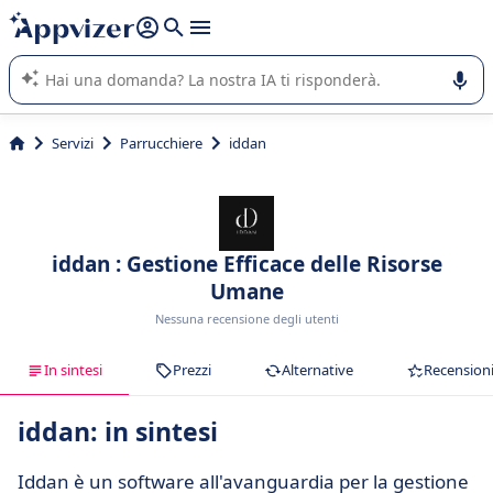
righe con
shift + enter
).
L'IA di Appvizer vi guida nell'utilizzo o nella scelta di un
software SaaS per la vostra azienda.
Servizi
Parrucchiere
iddan
iddan : Gestione Efficace delle Risorse
Umane
Nessuna recensione degli utenti
In sintesi
Prezzi
Alternative
Recension
iddan: in sintesi
Iddan è un software all'avanguardia per la gestione