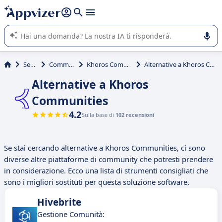
righe con
shift + enter
).
L'IA di Appvizer vi guida nell'utilizzo o nella scelta di un
software SaaS per la vostra azienda.
Servizi
Community
Khoros Communities
Alternative a Khoros Communities
Alternative a Khoros
Communities
4.2
Sulla base di
102 recensioni
Se stai cercando alternative a Khoros Communities, ci sono
diverse altre piattaforme di community che potresti prendere
in considerazione. Ecco una lista di strumenti consigliati che
sono i migliori sostituti per questa soluzione software.
Hivebrite
Gestione Comunità: