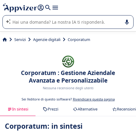
righe con
shift + enter
).
L'IA di Appvizer vi guida nell'utilizzo o nella scelta di un
software SaaS per la vostra azienda.
Servizi
Agenzie digitali
Corporatum
Corporatum : Gestione Aziendale
Avanzata e Personalizzabile
Nessuna recensione degli utenti
Sei l'editore di questo software?
Rivendicare questa pagina
In sintesi
Prezzi
Alternative
Recension
Corporatum: in sintesi