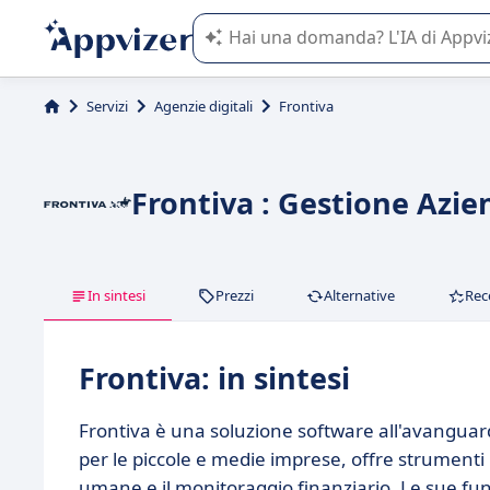
L'IA di Appvizer vi guida nell'utilizzo
Servizi
Agenzie digitali
Frontiva
Frontiva : Gestione Azi
In sintesi
Prezzi
Alternative
Rec
Frontiva: in sintesi
Frontiva è una soluzione software all'avanguard
per le piccole e medie imprese, offre strumenti 
umane e il monitoraggio finanziario. Le sue fun