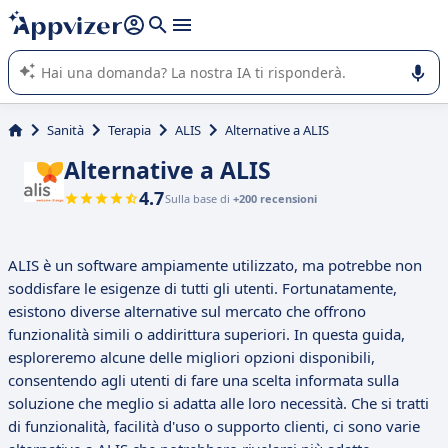
righe con
shift + enter
).
L'IA di Appvizer vi guida nell'utilizzo o nella scelta di un
software SaaS per la vostra azienda.
Sanità
Terapia
ALIS
Alternative a ALIS
Alternative a ALIS
4.7
Sulla base di
+200 recensioni
ALIS è un software ampiamente utilizzato, ma potrebbe non
soddisfare le esigenze di tutti gli utenti. Fortunatamente,
esistono diverse alternative sul mercato che offrono
funzionalità simili o addirittura superiori. In questa guida,
esploreremo alcune delle migliori opzioni disponibili,
consentendo agli utenti di fare una scelta informata sulla
soluzione che meglio si adatta alle loro necessità. Che si tratti
di funzionalità, facilità d'uso o supporto clienti, ci sono varie