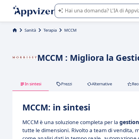
L'IA di Appvizer vi guida nell'utilizzo
Sanità
Terapia
MCCM
MCCM : Migliora la Gesti
In sintesi
Prezzi
Alternative
Rec
MCCM: in sintesi
MCCM è una soluzione completa per la
gestione
tutte le dimensioni. Rivolto a team di vendita,
come analisi dati in tempo reale, automazione