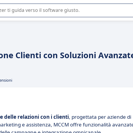
 o nella scelta di un software SaaS per la vostra azienda.
one Clienti con Soluzioni Avanzat
ensioni
 delle relazioni con i clienti
, progettata per aziende di
 marketing e assistenza, MCCM offre funzionalità avanzat
 delle campagne e integrazione omnicanale.