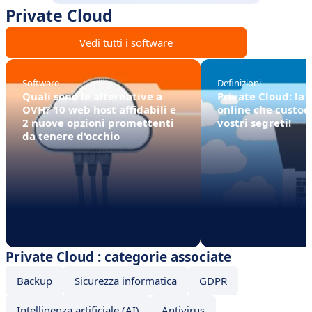
Private Cloud
Vedi tutti i software
Software
Definizioni
Quali sono le alternative a
Private Cloud: la 
OVH? 10 web host affidabili e
online che custodi
2 nuove opzioni promettenti
vostri segreti!
da tenere d'occhio
Private Cloud : categorie associate
Backup
Sicurezza informatica
GDPR
Intelligenza artificiale (AI)
Antivirus