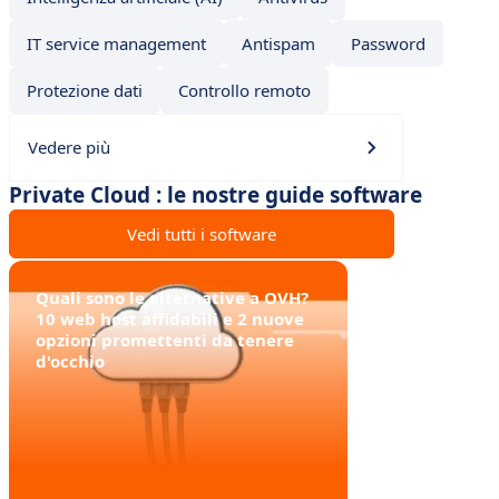
IT service management
Antispam
Password
Protezione dati
Controllo remoto
Vedere più
Private Cloud : le nostre guide software
Vedi tutti i software
Quali sono le alternative a OVH?
10 web host affidabili e 2 nuove
opzioni promettenti da tenere
d'occhio