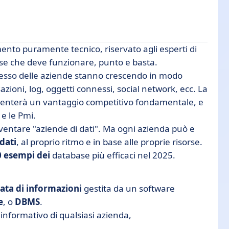
nto puramente tecnico, riservato agli esperti di
ase che deve funzionare, punto e basta.
esso delle aziende stanno crescendo in modo
sazioni, log, oggetti connessi, social network, ecc. La
diventerà un vantaggio competitivo fondamentale, e
erare
e le Pmi.
ventare "aziende di dati". Ma ogni azienda può e
dati
, al proprio ritmo e in base alle proprie risorse.
0 esempi dei
database più efficaci nel 2025.
rata di informazioni
gestita da un software
e
, o
DBMS
.
nformativo di qualsiasi azienda,