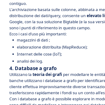
contiguo.
L'archiviazione basata sulle colonne, abbinata a m
distribuzione dei dati/query, consente un
elevato li
Google, con la sua soluzione Bigtable (e la sua ver
sono i punti di riferimento in questo campo.
Ecco i casi d'uso più importanti:
magazzini di dati ;
elaborazione distribuita (MapReduce);
Internet delle cose (IoT);
analisi dei log.
4. Database a grafo
Utilizzano la
teoria dei grafi
per modellare le entità 
banche utilizzano i database a grafo per identificar
cliente effettua improvvisamente diverse transazion
trasferiscono rapidamente i fondi su un conto all'est
Con i database a grafo è possibile esplorare in mod
sono difficili da modellare o interrogare nei databas