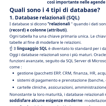
così importante nelle agende 
Quali sono i 4 tipi di database?
1. Database relazionali (SQL)
I database si dicono
"relazionali
" quando i dati so
(record) e colonne (attributi)
.
Ogni tabella ha una chiave primaria unica. Le chiavi 
tabelle al fine di modellare le relazioni.
☝️ Il
linguaggio SQL
è diventato lo standard per i d
Oggi i database relazionali sono i più maturi. Oracle
funzioni avanzate, seguito da SQL Server di Microsoft
come :
gestione (pacchetti ERP, CRM, finanza, HR, acquis
sistemi di pagamento e prenotazione (banche, 
cartelle cliniche, assicurazioni, amministrazione
Nonostante la loro maturità, i database relazional
soddisfare alcune esigenze moderne
: modellazion