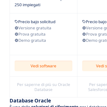
250 impiegati
Precio bajo solicitud
Precio bajo
Versione gratuita
Versione g
Prova gratuita
Prova grat
Demo gratuita
Demo grat
Vedi software
Vedi 
Per saperne di più su Oracle
Per saper
Database
Salesforc
Database Oracle
È una delle
soluzioni di riferimento
per i database 