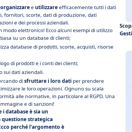
,
organizzare
e
utilizzare
efficacemente tutti i dati
i, fornitori, scorte, dati di produzione, dati
azioni e dei processi aziendali.
Scop
n modo elettronico! Ecco alcuni esempi di utilizzo
Gest
asa su un database di clienti;
lizza database di prodotti, scorte, acquisti, risorse
ogo di prodotti e i conti dei clienti;
 sui dati aziendali.
cercando di
sfruttare i loro dati
per prendere
ottimizzare le loro operazioni. Ognuno su scala
ormità alle normative, in particolare al RGPD. Una
 immagine e di sanzioni!
 i database è sia un
 questione strategica
 Ecco perché l'argomento è