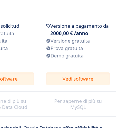
 solicitud
Versione a pagamento da
ratuita
2000,00 € /anno
uita
Versione gratuita
uita
Prova gratuita
Demo gratuita
software
Vedi software
ne di più su
Per saperne di più su
e Data Cloud
MySQL
aziendali. Oracle Database offre affidabilità e