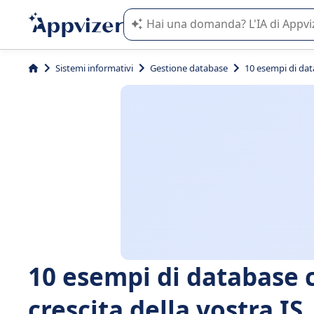
L'IA di Appvizer vi guida nell'utilizzo
Sistemi informativi
Gestione database
10 esempi di dat
10 esempi di database 
crescita della vostra IS