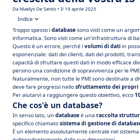
Da
Maëlys De Santis
• Il 19 aprile 2025
Indice
Troppo spesso i
database
sono visti come un argome
• Che cos'è un database?
informatica. Sono visti come un'infrastruttura di b
Questo è un errore, perché i
volumi di dati
in poss
• Quali sono i 4 tipi di database?
esponenziale: dati dei clienti, dati dei prodotti, tran
• 10 esempi di database efficaci nel 2025
capacità di sfruttare questi dati in modo efficace 
• Come si sceglie il database? 5 criteri da consid
persino una condizione di sopravvivenza per le PMI 
Naturalmente, non tutte le PMI sono destinate a di
• FAQ: domande frequenti sui database
deve fare progressi nello
sfruttamento dei propri 
• Database di esempio: cosa ricordare?
Per aiutarvi a raggiungere questo obiettivo, ecco
1
Che cos'è un database?
In senso lato, un
database
è una
raccolta struttu
specifico chiamato
sistema di gestione di databas
È un elemento assolutamente centrale nel sistema i
indipendentemente dalle sue dimensioni.