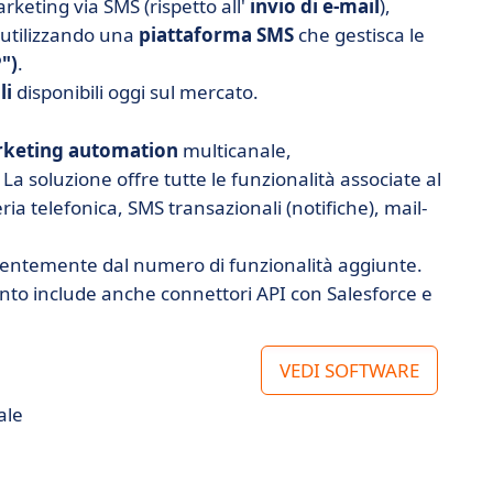
rketing via SMS (rispetto all'
invio di e-mail
),
i utilizzando una
piattaforma
SMS
che gestisca le
")
.
li
disponibili oggi sul mercato.
rketing automation
multicanale,
a soluzione offre tutte le funzionalità associate al
a telefonica, SMS transazionali (notifiche), mail-
dentemente dal numero di funzionalità aggiunte.
nto include anche connettori API con Salesforce e
VEDI SOFTWARE
ale