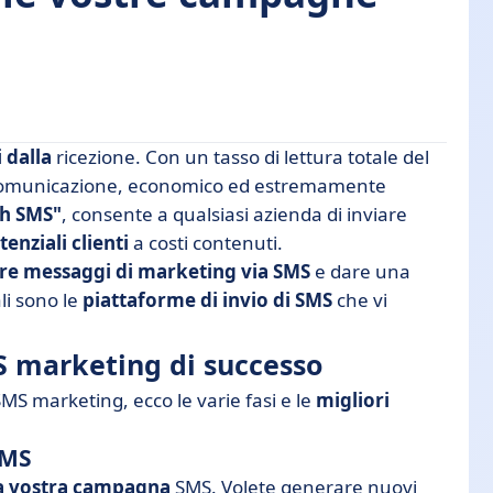
 dalla
ricezione. Con un tasso di lettura totale del
 successo
i comunicazione, economico ed estremamente
h SMS"
, consente a qualsiasi azienda di inviare
keting?
tenziali clienti
a costi contenuti.
are messaggi di marketing via SMS
e dare una
li sono le
piattaforme di invio di SMS
che vi
S marketing di successo
MS marketing, ecco le varie fasi e le
migliori
SMS
lla vostra campagna
SMS. Volete generare nuovi