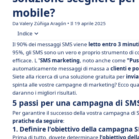
mobile?
Da Valery Zúñiga Aragón • Il 19 aprile 2025
Indice
Il 90% dei messaggi SMS viene
letto entro 3 minuti
• 5 passi per una campagna di SMS marketing di
95%, gli SMS sono un vero e proprio strumento d
efficace. L
'SMS marketing
, noto anche come
"Pus
• Quali sono gli strumenti gratuiti per l'SMS mar
automaticamente messaggi di massa a
clienti e po
• Soluzioni professionali per l'invio di SMS
Siete alla ricerca di una soluzione gratuita per
invi
• Tabella comparativa
spinta alle vostre campagne di marketing? Ecco qua
daranno i migliori risultati.
• Conclusione
5 passi per una campagna di SM
Per garantire il successo della vostra campagna di S
pratiche da seguire
:
1. Definire l'obiettivo della campagna 
Prima di tutto, dovete determinare
l'obiettivo de