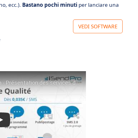
o, ecc.).
Bastano pochi minuti
per lanciare una
VEDI SOFTWARE
e