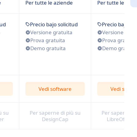
e
Per tutte le aziende
Per tutte le azi
tud
Precio bajo solicitud
Precio bajo sol
a
Versione gratuita
Versione gratu
Prova gratuita
Prova gratuita
Demo gratuita
Demo gratuit
Vedi software
Vedi softw
ù su
Per saperne di più su
Per saperne di
er
DesignCap
LibreOffice