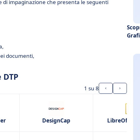
 di impaginazione che presenta le seguenti
ra azienda: risparmiare tempo nella
Scop
Graf
a,
dei documenti,
e DTP
1
su 8
her
DesignCap
LibreOffice