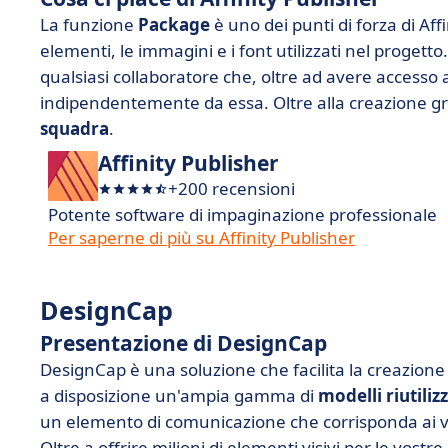
La funzione
Package
è uno dei punti di forza di Aff
elementi, le immagini e i font utilizzati nel progett
qualsiasi collaboratore che, oltre ad avere accesso 
indipendentemente da essa. Oltre alla creazione gra
squadra
.
Affinity Publisher
+200 recensioni
Potente software di impaginazione professionale
Per saperne di più su Affinity Publisher
DesignCap
Presentazione di DesignCap
DesignCap è una soluzione che facilita la creazione 
a disposizione un'ampia gamma di
modelli riutiliz
un elemento di comunicazione che corrisponda ai vo
Oltre a offrire milioni di elementi visivi per le vost