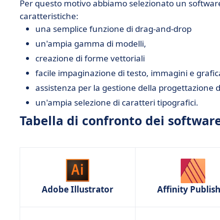
Per questo motivo abbiamo selezionato un software
• Scribus
caratteristiche:
• L'uso del software di impaginazione nella vost
una semplice funzione di drag-and-drop
progettazione delle vostre creazioni
un'ampia gamma di modelli,
creazione di forme vettoriali
facile impaginazione di testo, immagini e grafic
assistenza per la gestione della progettazione 
un'ampia selezione di caratteri tipografici.
Tabella di confronto dei softwar
Adobe Illustrator
Affinity Publis