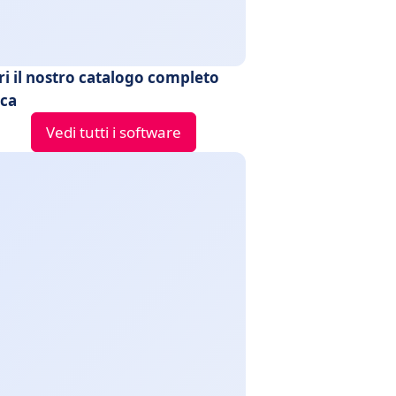
ri il nostro catalogo completo
ica
Vedi tutti i software
 Draw
Microsoft Publisher
Paginati