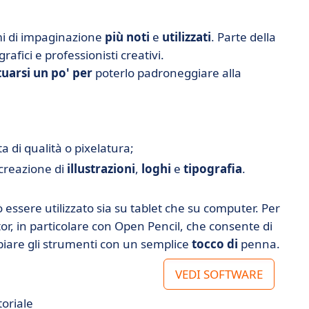
mi di impaginazione
più noti
e
utilizzati
. Parte della
afici e professionisti creativi.
tuarsi un po' per
poterlo padroneggiare alla
 di qualità o pixelatura;
creazione di
illustrazioni
,
loghi
e
tipografia
.
ò essere utilizzato sia su tablet che su computer. Per
tor, in particolare con Open Pencil, che consente di
mbiare gli strumenti con un semplice
tocco di
penna.
VEDI SOFTWARE
oriale