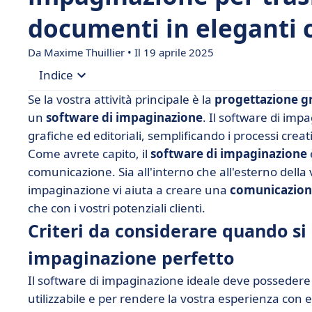
documenti in eleganti c
Da Maxime Thuillier • Il 19 aprile 2025
Indice
Se la vostra attività principale è la
progettazione gr
• Criteri da considerare quando si cerca il softw
un
software di impaginazione
. Il software di impa
grafiche ed editoriali, semplificando i processi creati
• Tabella di confronto dei software DTP
Come avrete capito, il
software di impaginazione
• Adobe Illustrator
comunicazione. Sia all'interno che all'esterno dell
• Editore Affinity
impaginazione vi aiuta a creare una
comunicazion
che con i vostri potenziali clienti.
• DesignCap
Criteri da considerare quando si 
• LibreOffice Draw
impaginazione perfetto
• Microsoft Publisher
• Pagination.com
Il software di impaginazione ideale deve posseder
utilizzabile e per rendere la vostra esperienza con es
• QuarkXpress