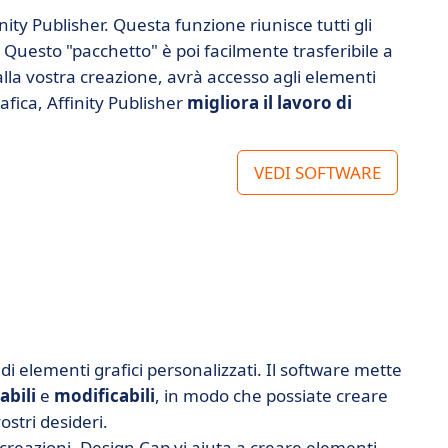
inity Publisher. Questa funzione riunisce tutti gli
o. Questo "pacchetto" è poi facilmente trasferibile a
alla vostra creazione, avrà accesso agli elementi
fica, Affinity Publisher
migliora il lavoro di
VEDI SOFTWARE
di elementi grafici personalizzati. Il software mette
zabili
e
modificabili
, in modo che possiate creare
stri desideri.
re creazioni, Design Cap vi aiuta a creare elementi