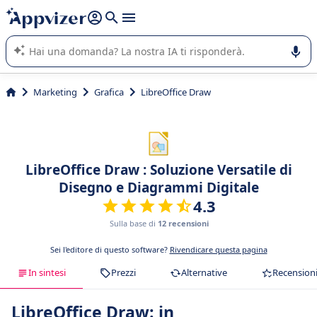
righe con
shift + enter
).
L'IA di Appvizer vi guida nell'utilizzo o nella scelta di un
software SaaS per la vostra azienda.
Marketing
Grafica
LibreOffice Draw
LibreOffice Draw : Soluzione Versatile di
Disegno e Diagrammi Digitale
4.3
Sulla base di
12 recensioni
Sei l'editore di questo software?
Rivendicare questa pagina
In sintesi
Prezzi
Alternative
Recension
LibreOffice Draw: in