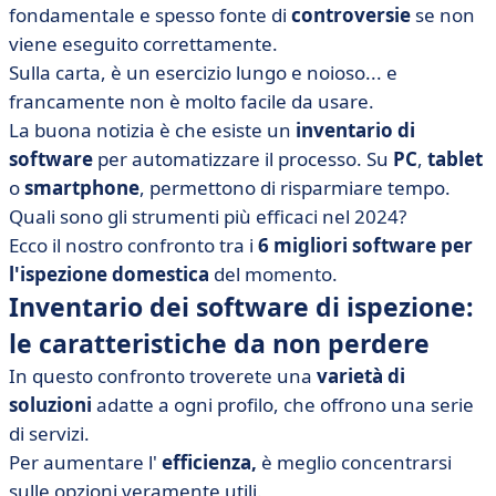
• Tabella comparativa del miglior inventario di software
fondamentale e spesso fonte di
controversie
se non
di fissaggio nel 2025
viene eseguito correttamente.
• Chapps
Sulla carta, è un esercizio lungo e noioso... e
francamente non è molto facile da usare.
• EDL.Net
La buona notizia è che esiste un
inventario di
• EdlSoft
software
per automatizzare il processo. Su
PC
,
tablet
• EDOUARD Immo
o
smartphone
, permettono di risparmiare tempo.
• JeLoueBien
Quali sono gli strumenti più efficaci nel 2024?
• Kizeo Forms
Ecco il nostro confronto tra i
6 migliori software per
l'ispezione domestica
del momento.
• Come scegliere il software per l'inventario degli
Inventario dei software di ispezione:
impianti?
le caratteristiche da non perdere
In questo confronto troverete una
varietà di
soluzioni
adatte a ogni profilo, che offrono una serie
di servizi.
Per aumentare l'
efficienza,
è meglio concentrarsi
sulle opzioni veramente utili.