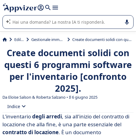
righe con
shift + enter
).
L'IA di Appvizer vi guida nell'utilizzo o nella scelta di un
software SaaS per la vostra azienda.
Edilizia
Gestionale immobiliare
Create documenti solidi con questi 6 programmi software per l'inventario [confronto 2025].
Create documenti solidi con
questi 6 programmi software
per l'inventario [confronto
2025].
Da Eloïse Salson &
Roberta Salzano
• Il 6 giugno 2025
Indice
L'inventario
degli arredi
, sia all'inizio del contratto di
• Inventario dei software di ispezione: le caratteristiche
locazione che alla fine, è una parte essenziale del
da non perdere
contratto di locazione
. È un documento