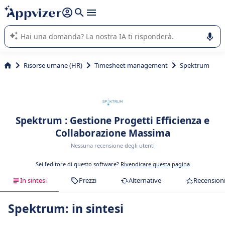
righe con
shift + enter
).
L'IA di Appvizer vi guida nell'utilizzo o nella scelta di un
software SaaS per la vostra azienda.
Risorse umane (HR)
Timesheet management
Spektrum
Spektrum : Gestione Progetti Efficienza e
Collaborazione Massima
Nessuna recensione degli utenti
Sei l'editore di questo software?
Rivendicare questa pagina
In sintesi
Prezzi
Alternative
Recension
Spektrum: in sintesi