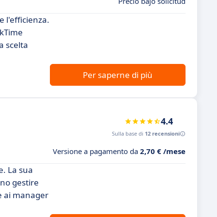
Precio bajo solicitud
 l'efficienza.
ckTime
a scelta
Per saperne di più
4.4
Sulla base di
12 recensioni
Versione a pagamento da
2,70 € /mese
e. La sua
ono gestire
te ai manager