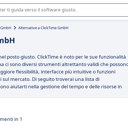
 o nella scelta di un software SaaS per la vostra azienda.
e GmbH
Alternative a ClickTime GmbH
GmbH
el posto giusto. ClickTime è noto per le sue funzionalità
a ci sono diversi strumenti altrettanto validi che posson
iore flessibilità, interfacce più intuitive o funzioni
i sul mercato. Di seguito troverai una lista di
no aiutarti nella gestione del tempo e delle risorse in
menti in 1