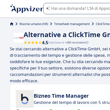
L'IA di Appvizer vi guida nell'utilizzo
Risorse umane (HR)
Timesheet management
ClickTim
Alternative a ClickTime 
4.5
Sulla base di
+200 recensioni
Se stai cercando alternative a ClickTime GmbH, sei n
di tracciamento del tempo e gestione delle spese, m
soddisfare le tue esigenze. Che tu stia cercando magg
specifiche per il tuo settore, esistono diverse opzion
raccomandazioni per strumenti alternativi che posso
modo efficace.
Bizneo Time Manager
Gestione del tempo di lavoro con 5 stru