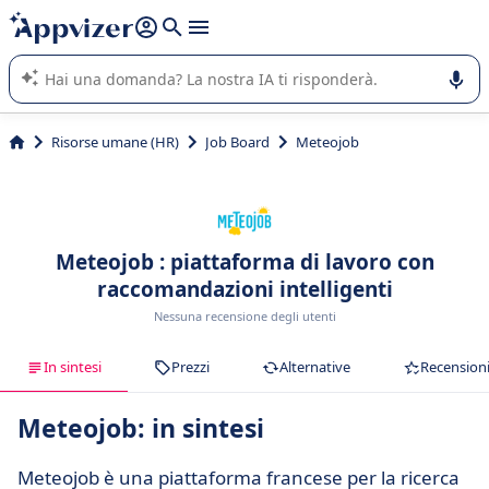
righe con
shift + enter
).
L'IA di Appvizer vi guida nell'utilizzo o nella scelta di un
software SaaS per la vostra azienda.
Risorse umane (HR)
Job Board
Meteojob
Meteojob : piattaforma di lavoro con
raccomandazioni intelligenti
Nessuna recensione degli utenti
In sintesi
Prezzi
Alternative
Recension
Meteojob: in sintesi
Meteojob è una piattaforma francese per la ricerca