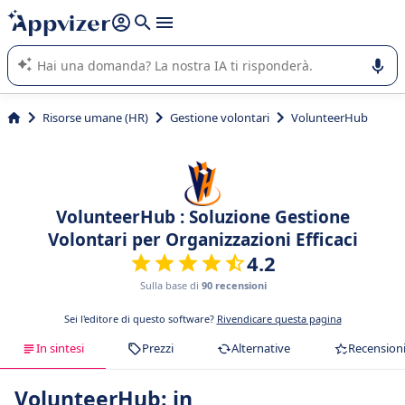
righe con
shift + enter
).
L'IA di Appvizer vi guida nell'utilizzo o nella scelta di un
software SaaS per la vostra azienda.
Risorse umane (HR)
Gestione volontari
VolunteerHub
VolunteerHub : Soluzione Gestione
Volontari per Organizzazioni Efficaci
4.2
Sulla base di
90 recensioni
Sei l'editore di questo software?
Rivendicare questa pagina
In sintesi
Prezzi
Alternative
Recension
VolunteerHub: in