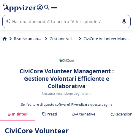
righe con
shift + enter
).
L'IA di Appvizer vi guida nell'utilizzo o nella scelta di un
software SaaS per la vostra azienda.
Risorse umane (HR)
Gestione volontari
CiviCore Volunteer Management
CiviCore Volunteer Management :
Gestione Volontari Efficiente e
Collaborativa
Nessuna recensione degli utenti
Sei l'editore di questo software?
Rivendicare questa pagina
In sintesi
Prezzi
Alternative
Recension
CiviCore Volunteer