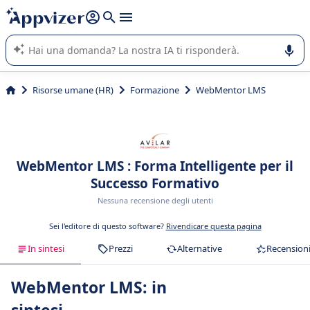
righe con
shift + enter
).
L'IA di Appvizer vi guida nell'utilizzo o nella scelta di un
software SaaS per la vostra azienda.
Risorse umane (HR)
Formazione
WebMentor LMS
WebMentor LMS : Forma Intelligente per il
Successo Formativo
Nessuna recensione degli utenti
Sei l'editore di questo software?
Rivendicare questa pagina
In sintesi
Prezzi
Alternative
Recension
WebMentor LMS: in