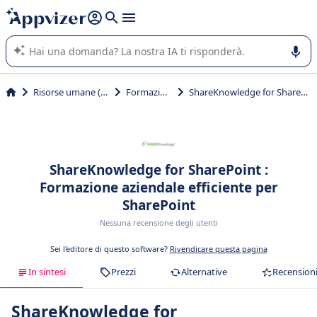
righe con
shift + enter
).
L'IA di Appvizer vi guida nell'utilizzo o nella scelta di un
software SaaS per la vostra azienda.
Risorse umane (HR)
Formazione
ShareKnowledge for SharePoint
ShareKnowledge for SharePoint :
Formazione aziendale efficiente per
SharePoint
Nessuna recensione degli utenti
Sei l'editore di questo software?
Rivendicare questa pagina
In sintesi
Prezzi
Alternative
Recension
ShareKnowledge for