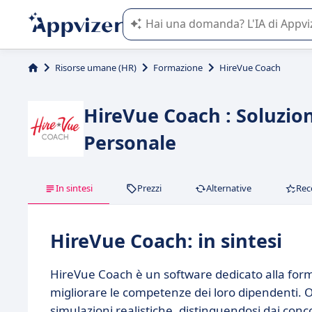
L'IA di Appvizer vi guida nell'utilizzo
Risorse umane (HR)
Formazione
HireVue Coach
HireVue Coach : Soluzio
Personale
In sintesi
Prezzi
Alternative
Rec
HireVue Coach: in sintesi
HireVue Coach è un software dedicato alla for
migliorare le competenze dei loro dipendenti. Of
simulazioni realistiche, distinguendosi dai conc