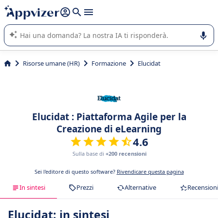
righe con
shift + enter
).
L'IA di Appvizer vi guida nell'utilizzo o nella scelta di un
software SaaS per la vostra azienda.
Risorse umane (HR)
Formazione
Elucidat
Elucidat : Piattaforma Agile per la
Creazione di eLearning
4.6
Sulla base di
+200 recensioni
Sei l'editore di questo software?
Rivendicare questa pagina
In sintesi
Prezzi
Alternative
Recension
Elucidat: in sintesi