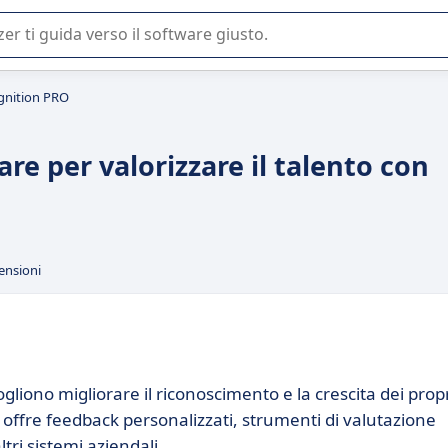
 o nella scelta di un software SaaS per la vostra azienda.
gnition PRO
re per valorizzare il talento con
ensioni
liono migliorare il riconoscimento e la crescita dei prop
offre feedback personalizzati, strumenti di valutazione
tri sistemi aziendali.