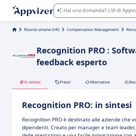
L'IA di Appvizer vi guida nell'utilizzo
Risorse umane (HR)
Compensation Management
Reco
Recognition PRO : Softwa
feedback esperto
In sintesi
Prezzi
Alternative
Rec
Recognition PRO: in sintesi
Recognition PRO è destinato alle aziende che vog
dipendenti. Creato per manager e team leader, 
delle prestazioni e una facile integrazione con al