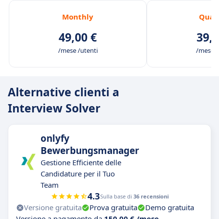
Monthly
Quat
49,00 €
39,0
/mese /utenti
/mese /
Alternative clienti a
Interview Solver
onlyfy
Bewerbungsmanager
Gestione Efficiente delle
Candidature per il Tuo
Team
4.3
Sulla base di
36 recensioni
Versione gratuita
Prova gratuita
Demo gratuita
Versione a pagamento da
150,00 € /mese