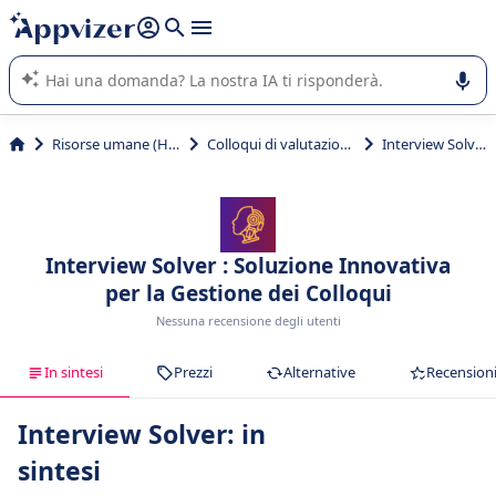
righe con
shift + enter
).
L'IA di Appvizer vi guida nell'utilizzo o nella scelta di un
software SaaS per la vostra azienda.
Risorse umane (HR)
Colloqui di valutazione
Interview Solver
Interview Solver : Soluzione Innovativa
per la Gestione dei Colloqui
Nessuna recensione degli utenti
In sintesi
Prezzi
Alternative
Recension
Interview Solver: in
sintesi