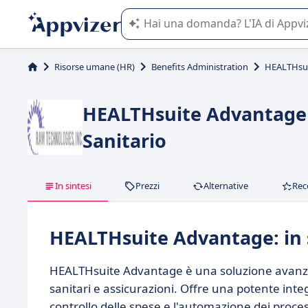
L'IA di Appvizer vi guida nell'utilizzo
Risorse umane (HR)
Benefits Administration
HEALTHsui
HEALTHsuite Advantage 
Sanitario
In sintesi
Prezzi
Alternative
Rec
HEALTHsuite Advantage: in 
HEALTHsuite Advantage è una soluzione avanzata 
sanitari e assicurazioni. Offre una potente integr
controllo delle spese e l'automazione dei processi