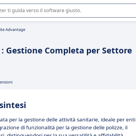
 o nella scelta di un software SaaS per la vostra azienda.
te Advantage
: Gestione Completa per Settore
ensioni
sintesi
per la gestione delle attività sanitarie, ideale per enti
azione di funzionalità per la gestione delle polizze, il
, distinguendosi per la sua versatilità e affidabilità.