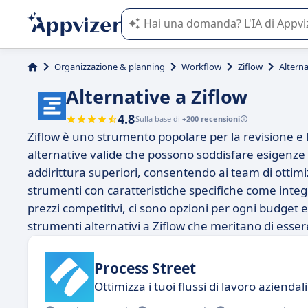
L'IA di Appvizer vi guida nell'utilizzo
Organizzazione & planning
Workflow
Ziflow
Alterna
Alternative a Ziflow
4.8
Sulla base di
+200 recensioni
Ziflow è uno strumento popolare per la revisione e
alternative valide che possono soddisfare esigenze d
addirittura superiori, consentendo ai team di ottimizz
strumenti con caratteristiche specifiche come integr
prezzi competitivi, ci sono opzioni per ogni budget
strumenti alternativi a Ziflow che meritano di esser
Process Street
Ottimizza i tuoi flussi di lavoro aziendali