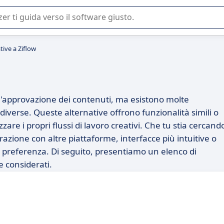
 o nella scelta di un software SaaS per la vostra azienda.
tive a Ziflow
 l'approvazione dei contenuti, ma esistono molte
iverse. Queste alternative offrono funzionalità simili o
are i propri flussi di lavoro creativi. Che tu stia cercand
azione con altre piattaforme, interfacce più intuitive o
 e preferenza. Di seguito, presentiamo un elenco di
e considerati.