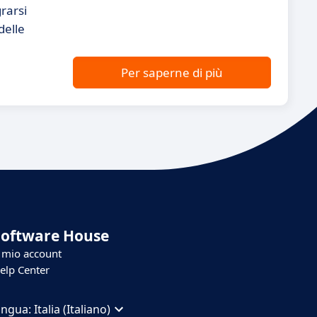
rarsi
delle
Per saperne di più
Software House
l mio account
elp Center
ingua:
Italia (Italiano)