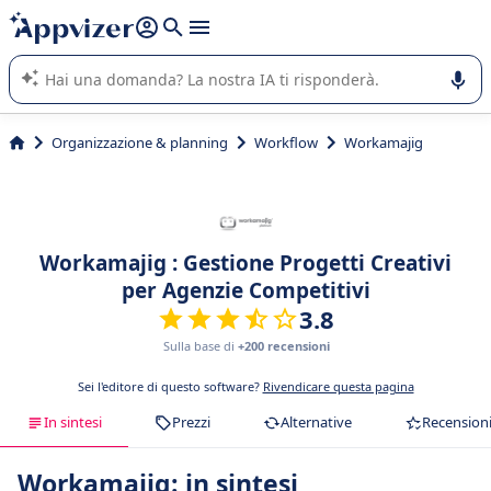
righe con
shift + enter
).
L'IA di Appvizer vi guida nell'utilizzo o nella scelta di un
software SaaS per la vostra azienda.
Organizzazione & planning
Workflow
Workamajig
Workamajig : Gestione Progetti Creativi
per Agenzie Competitivi
3.8
Sulla base di
+200 recensioni
Sei l'editore di questo software?
Rivendicare questa pagina
In sintesi
Prezzi
Alternative
Recension
Workamajig: in sintesi