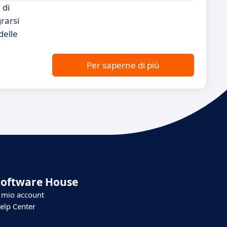
 di
rarsi
delle
Per saperne di più
Software House
l mio account
elp Center