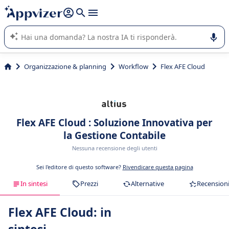
righe con
shift + enter
).
L'IA di Appvizer vi guida nell'utilizzo o nella scelta di un
software SaaS per la vostra azienda.
Organizzazione & planning
Workflow
Flex AFE Cloud
Flex AFE Cloud : Soluzione Innovativa per
la Gestione Contabile
Nessuna recensione degli utenti
Sei l'editore di questo software?
Rivendicare questa pagina
In sintesi
Prezzi
Alternative
Recension
Flex AFE Cloud: in