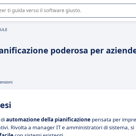
 o nella scelta di un software SaaS per la vostra azienda.
DULE
anificazione poderosa per aziend
ensioni
esi
 di
automazione della pianificazione
pensata per impr
tivi. Rivolta a manager IT e amministratori di sistema, si
facile
con sistemi esistenti.