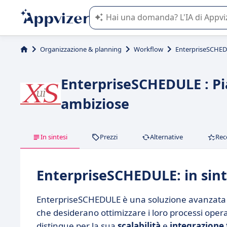
L'IA di Appvizer vi guida nell'utilizzo
Organizzazione & planning
Workflow
EnterpriseSCHE
EnterpriseSCHEDULE : Pi
ambiziose
In sintesi
Prezzi
Alternative
Rec
EnterpriseSCHEDULE: in sint
EnterpriseSCHEDULE è una soluzione avanzata
che desiderano ottimizzare i loro processi opera
distingue per la sua
scalabilità
e
integrazione 