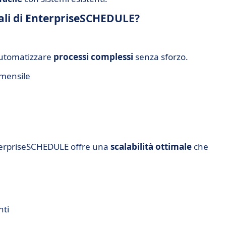
pali di EnterpriseSCHEDULE?
automatizzare
processi complessi
senza sforzo.
 mensile
nterpriseSCHEDULE offre una
scalabilità ottimale
che
nti