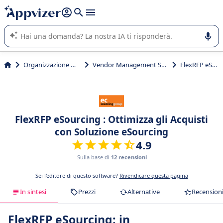
righe con
shift + enter
).
L'IA di Appvizer vi guida nell'utilizzo o nella scelta di un
software SaaS per la vostra azienda.
Organizzazione & planning
Vendor Management System (VMS)
FlexRFP eSourcing
FlexRFP eSourcing : Ottimizza gli Acquisti
con Soluzione eSourcing
4.9
Sulla base di
12 recensioni
Sei l'editore di questo software?
Rivendicare questa pagina
In sintesi
Prezzi
Alternative
Recension
FlexRFP eSourcing: in