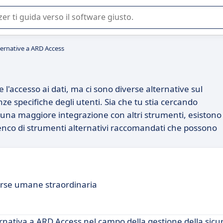
 o nella scelta di un software SaaS per la vostra azienda.
ternative a ARD Access
 l'accesso ai dati, ma ci sono diverse alternative sul
e specifiche degli utenti. Sia che tu stia cercando
o una maggiore integrazione con altri strumenti, esistono
elenco di strumenti alternativi raccomandati che possono
sorse umane straordinaria
rnativa a ARD Access nel campo della gestione della sicu