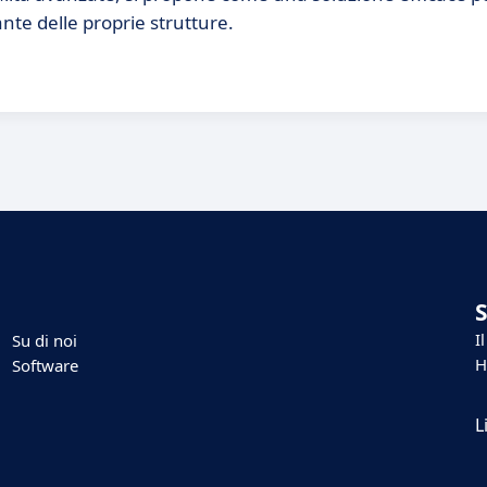
te delle proprie strutture.
I
Su di noi
H
Software
L