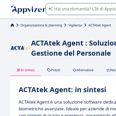
L'IA di Appvizer vi guida nell'utilizzo
Organizzazione & planning
Vigilanza
ACTAtek Agent
ACTAtek Agent : Soluzio
Gestione del Personale
In sintesi
Prezzi
Alternative
Rec
ACTAtek Agent: in sintesi
ACTAtek Agent è una soluzione software dedicat
biometriche avanzate. Ideale per aziende di me
con sistemi di orario e presenza, garantendo ef