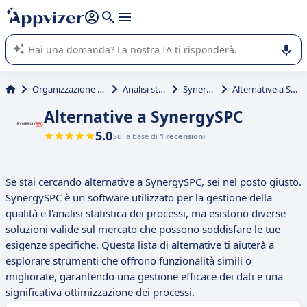
righe con
shift + enter
).
L'IA di Appvizer vi guida nell'utilizzo o nella scelta di un
software SaaS per la vostra azienda.
Organizzazione & planning
Analisi statistica
SynergySPC
Alternative a SynergySPC
Alternative a SynergySPC
5.0
Sulla base di
1 recensioni
Se stai cercando alternative a SynergySPC, sei nel posto giusto.
SynergySPC è un software utilizzato per la gestione della
qualità e l'analisi statistica dei processi, ma esistono diverse
soluzioni valide sul mercato che possono soddisfare le tue
esigenze specifiche. Questa lista di alternative ti aiuterà a
esplorare strumenti che offrono funzionalità simili o
migliorate, garantendo una gestione efficace dei dati e una
significativa ottimizzazione dei processi.