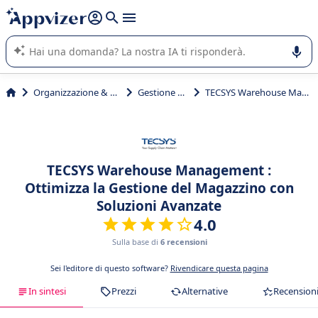
righe con
shift + enter
).
L'IA di Appvizer vi guida nell'utilizzo o nella scelta di un
software SaaS per la vostra azienda.
Organizzazione & planning
Gestione scorte
TECSYS Warehouse Management
TECSYS Warehouse Management :
Ottimizza la Gestione del Magazzino con
Soluzioni Avanzate
4.0
Sulla base di
6 recensioni
Sei l'editore di questo software?
Rivendicare questa pagina
In sintesi
Prezzi
Alternative
Recension