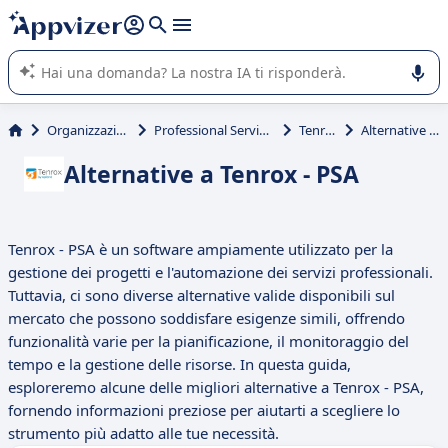
righe con
shift + enter
).
L'IA di Appvizer vi guida nell'utilizzo o nella scelta di un
software SaaS per la vostra azienda.
Organizzazione & planning
Professional Services Automation (PSA)
Tenrox - PSA
Alternative a Tenrox - PSA
Alternative a Tenrox - PSA
Tenrox - PSA è un software ampiamente utilizzato per la
gestione dei progetti e l'automazione dei servizi professionali.
Tuttavia, ci sono diverse alternative valide disponibili sul
mercato che possono soddisfare esigenze simili, offrendo
funzionalità varie per la pianificazione, il monitoraggio del
tempo e la gestione delle risorse. In questa guida,
esploreremo alcune delle migliori alternative a Tenrox - PSA,
fornendo informazioni preziose per aiutarti a scegliere lo
strumento più adatto alle tue necessità.