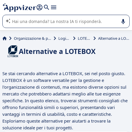
righe con
shift + enter
).
L'IA di Appvizer vi guida nell'utilizzo o nella scelta di un
software SaaS per la vostra azienda.
Organizzazione & planning
Logistica
LOTEBOX
Alternative a LOTEBOX
Alternative a LOTEBOX
Se stai cercando alternative a LOTEBOX, sei nel posto giusto.
LOTEBOX è un software versatile per la gestione e
l'organizzazione di contenuti, ma esistono diverse opzioni sul
mercato che potrebbero adattarsi meglio alle tue esigenze
specifiche. In questo elenco, troverai strumenti consigliati che
offrono funzionalità simili o superiori, presentando vari
vantaggi in termini di usabilità, costo e caratteristiche.
Esploriamo queste alternative per aiutarti a trovare la
soluzione ideale per i tuoi progetti.