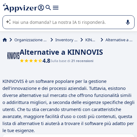
righe con
shift + enter
).
L'IA di Appvizer vi guida nell'utilizzo o nella scelta di un
software SaaS per la vostra azienda.
Organizzazione & planning
Inventory Control
KINNOVIS
Alternative a KINNOVIS
Alternative a KINNOVIS
4.8
Sulla base di
21 recensioni
KINNOVIS è un software popolare per la gestione
dell'innovazione e dei processi aziendali. Tuttavia, esistono
diverse alternative sul mercato che offrono funzionalità simili
o addirittura migliori, a seconda delle esigenze specifiche degli
utenti. Che tu stia cercando strumenti con caratteristiche
avanzate, maggiore facilità d'uso o costi più contenuti, questa
lista di alternative ti aiuterà a trovare il software più adatto per
le tue esigenze.